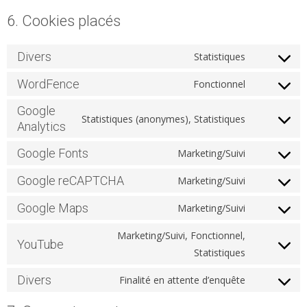
6. Cookies placés
Divers
Statistiques
Consent to
service
WordFence
Fonctionnel
Consent to
divers
service
Google
Statistiques (anonymes), Statistiques
Analytics
wordfence
Consent to
service
Google Fonts
Marketing/Suivi
google-
Consent to
analytics
service
Google reCAPTCHA
Marketing/Suivi
Consent to
google-
service
Google Maps
Marketing/Suivi
fonts
Consent to
google-
service
Marketing/Suivi, Fonctionnel,
recaptcha
YouTube
google-
Statistiques
Consent to
maps
service
Divers
Finalité en attente d’enquête
youtube
Consent to
service