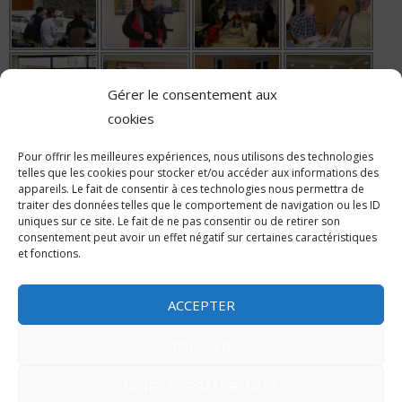
Gérer le consentement aux
cookies
Pour offrir les meilleures expériences, nous utilisons des technologies
telles que les cookies pour stocker et/ou accéder aux informations des
appareils. Le fait de consentir à ces technologies nous permettra de
traiter des données telles que le comportement de navigation ou les ID
uniques sur ce site. Le fait de ne pas consentir ou de retirer son
consentement peut avoir un effet négatif sur certaines caractéristiques
et fonctions.
Accueil
La salle informatique
Contactez-nous !
Politique de confidentialité
Politique de cookies (UE)
ACCEPTER
Copyright © 2026
Approche Informatique Pont-Scorff
. Une
REFUSER
création S.LEPROVOST
BEALCOST
.
Création et maintenance de site internet sur LORIENT et sa
VOIR LES PRÉFÉRENCES
région.